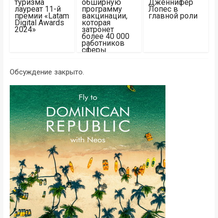
туризма
обширную
Дженнифер
лауреат 11-й
программу
Лопес в
премии «Latam
вакцинации,
главной роли
Digital Awards
которая
2024»
затронет
более 40 000
работников
сферы
туризма
Обсуждение закрыто.