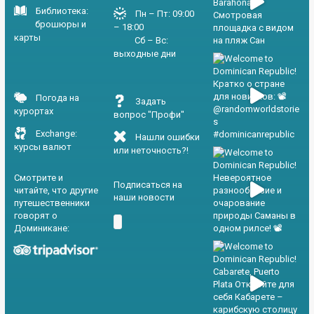
Библиотека:
Пн – Пт: 09:00
брошюры и
– 18:00
карты
Сб – Вс:
выходные дни
Погода на
Задать
курортах
вопрос "Профи"
Exchange:
Нашли ошибки
курсы валют
или неточность?!
Смотрите и
Подписаться на
читайте, что другие
наши новости
путешественники
говорят о
Доминикане: