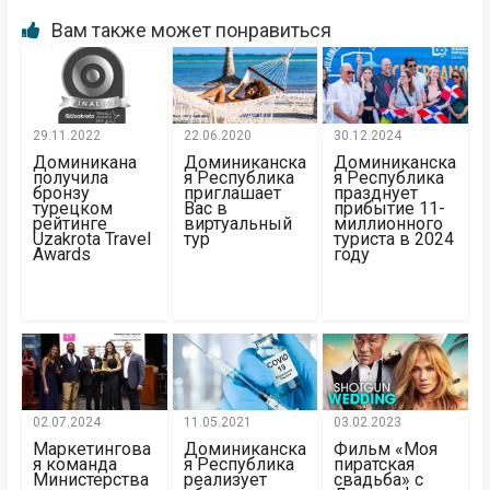
Вам также может понравиться
29.11.2022
22.06.2020
30.12.2024
Доминикана
Доминиканска
Доминиканска
получила
я Республика
я Республика
бронзу
приглашает
празднует
турецком
Вас в
прибытие 11-
рейтинге
виртуальный
миллионного
Uzakrota Travel
тур
туриста в 2024
Awards
году
02.07.2024
11.05.2021
03.02.2023
Маркетингова
Доминиканска
Фильм «Моя
я команда
я Республика
пиратская
Министерства
реализует
свадьба» c