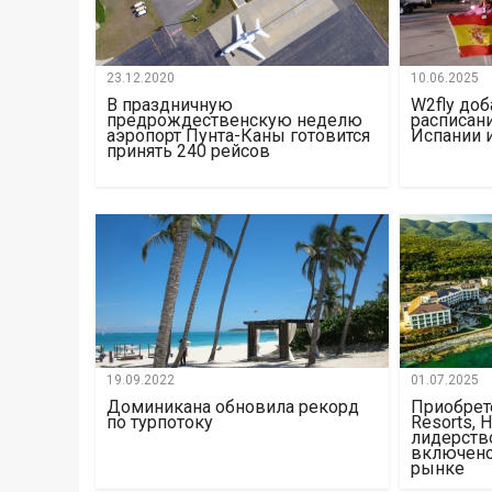
23.12.2020
10.06.2025
В праздничную
W2fly доб
предрождественскую неделю
расписани
аэропорт Пунта-Каны готовится
Испании 
принять 240 рейсов
19.09.2022
01.07.2025
Доминикана обновила рекорд
Приобрете
по турпотоку
Resorts, 
лидерств
включено
рынке