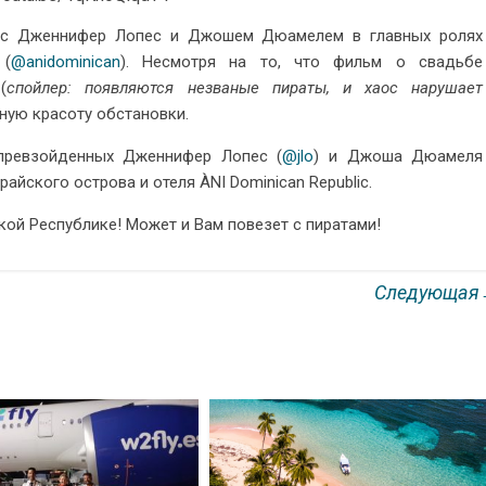
» с Дженнифер Лопес и Джошем Дюамелем в главных ролях
(
@anidominican
). Несмотря на то, что фильм о свадьбе
(
спойлер: появляются незваные пираты, и хаос нарушает
сную красоту обстановки.
епревзойденных Дженнифер Лопес (
@jlo
) и Джоша Дюамеля
райского острова и отеля ÀNI Dominican Republic.
ой Республике! Может и Вам повезет с пиратами!
Следующа