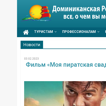
Skip
to
Go
content
Dominicana
ТУРИСТАМ
ПРОФЕССИОНАЛАМ
Новости
03.02.2023
Фильм «Моя пиратская сва