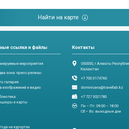
Найти на карте
ные ссылки и файлы
Контакты
нируемые мероприятия
050000, г.Алматы Республи
Казахстан
диа зона: пресс-релизы
+7 700 3174760
о галерея:
зображений и видео
dominicana@travellab.kz
блиотека:
+7 727 3021783
ры и карты
Пн – Пт: 09:00 – 18:00
Сб – Вс: выходные дни
года на курортах