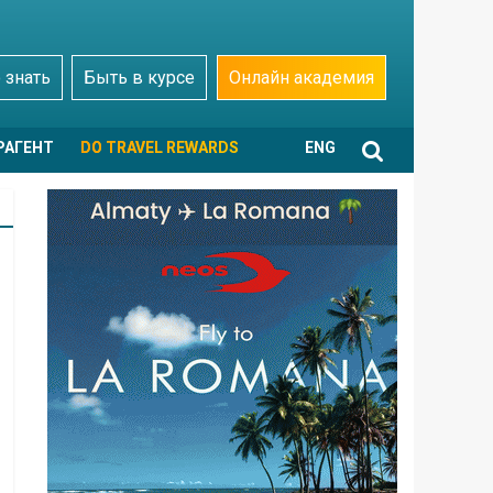
 знать
Быть в курсе
Онлайн академия
РАГЕНТ
DO TRAVEL REWARDS
ENG