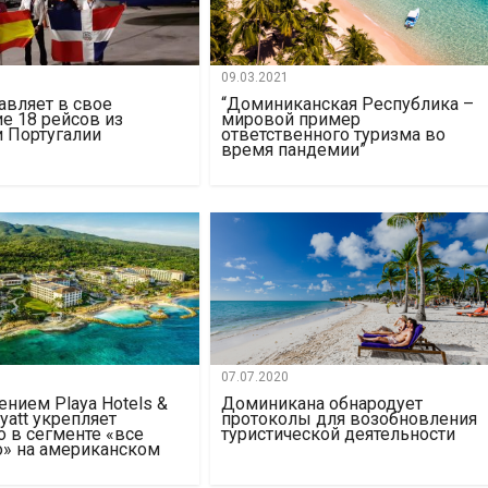
09.03.2021
авляет в свое
“Доминиканская Республика –
е 18 рейсов из
мировой пример
и Португалии
ответственного туризма во
время пандемии”
07.07.2020
нием Playa Hotels &
Доминикана обнародует
Hyatt укрепляет
протоколы для возобновления
о в сегменте «все
туристической деятельности
» на американском