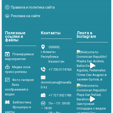
Правила и политика сайта
Реклама на сайте
Полезные
Контакты
Лента в
ссылки и
Instagram
файлы
050000,
г.Алматы
Планируемые
Республика
мероприятия
Казахстан
Медиа зона:
+7 700 3174760
пресс-релизы
Фото галерея:
dominicana@travella
база
b.kz
изображений и
видео
+7 727 3021783
Библиотека:
Пн – Пт: 09:00
брошюры и
– 18:00
карты
Сб – Вс: