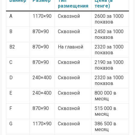
Баннер
Размер
Тип
Цена (в
размещения
тенге)
A
1170×90
Сквозной
2600 за 1000
показов
B
870×90
Сквозной
2450 за 1000
показов
B2
870×90
На главной
2320 за 1000
показов
C
870×90
Сквозной
2190 за 1000
показов
D
240×400
Сквозной
2320 за 1000
показов
E
240×400
Сквозной
800 000 в
месяц
F
870×90
Сквозной
515 000 в
месяц
G
1170×90
Сквозной
386 500 в
месяц