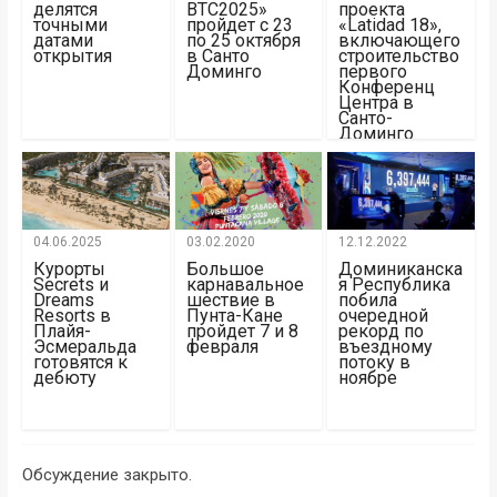
делятся
BTC2025»
проекта
точными
пройдет с 23
«Latidad 18»,
датами
по 25 октября
включающего
открытия
в Санто
строительство
Доминго
первого
Конференц
Центра в
Санто-
Доминго
04.06.2025
03.02.2020
12.12.2022
Курорты
Большое
Доминиканска
Secrets и
карнавальное
я Республика
Dreams
шествие в
побила
Resorts в
Пунта-Кане
очередной
Плайя-
пройдет 7 и 8
рекорд по
Эсмеральда
февраля
въездному
готовятся к
потоку в
дебюту
ноябре
Обсуждение закрыто.