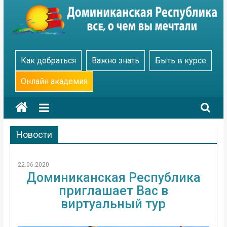
Skip
to
content
Go
Как добраться
Важно знать
Быть в курсе
Dominicana
Онлайн академия
Новости
22.06.2020
Доминиканская Республика
приглашает Вас в
виртуальный тур