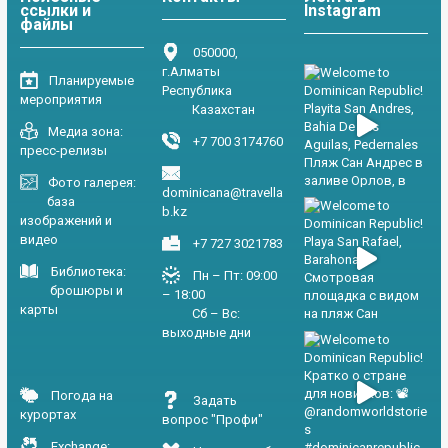
ссылки и
Instagram
файлы
050000,
г.Алматы
Планируемые
Республика
мероприятия
Казахстан
Медиа зона:
+7 700 3174760
пресс-релизы
Фото галерея:
dominicana@travella
база
b.kz
изображений и
видео
+7 727 3021783
Библиотека:
Пн – Пт: 09:00
брошюры и
– 18:00
карты
Сб – Вс:
выходные дни
Погода на
Задать
курортах
вопрос "Профи"
Exchange: