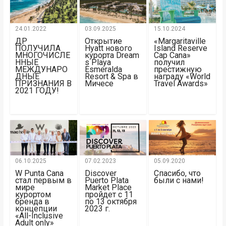
24.01.2022
03.09.2025
15.10.2024
ДР
Открытие
«Margaritaville
ПОЛУЧИЛА
Hyatt нового
Island Reserve
МНОГОЧИСЛЕ
курорта Dream
Cap Cana»
ННЫЕ
s Playa
получил
МЕЖДУНАРО
Esmeralda
престижную
ДНЫЕ
Resort & Spa в
награду «World
ПРИЗНАНИЯ В
Мичесе
Travel Awards»
2021 ГОДУ!
06.10.2025
07.02.2023
05.09.2020
W Punta Cana
Discover
Спасибо, что
стал первым в
Puerto Plata
были с нами!
мире
Market Place
курортом
пройдет с 11
бренда в
по 13 октября
концепции
2023 г.
«All-Inclusive
Adult only»