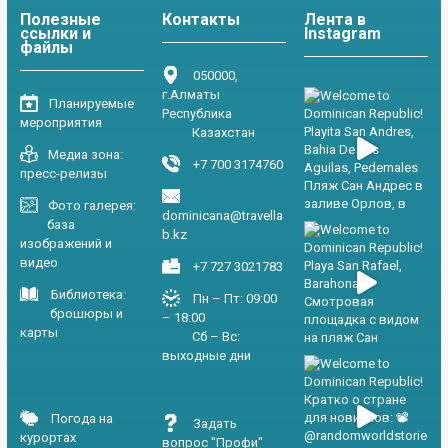
Полезные
Контакты
Лента в
ссылки и
Instagram
файлы
050000,
г.Алматы
Планируемые
Республика
мероприятия
Казахстан
Медиа зона:
+7 700 3174760
пресс-релизы
Фото галерея:
dominicana@travella
база
b.kz
изображений и
видео
+7 727 3021783
Библиотека:
Пн – Пт: 09:00
брошюры и
– 18:00
карты
Сб – Вс:
выходные дни
Погода на
Задать
курортах
вопрос "Профи"