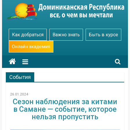
Skip
to
content
Go
Как добраться
Важно знать
Быть в курсе
Dominicana
Онлайн академия
События
26.01.2024
Сезон наблюдения за китами
в Самане — событие, которое
нельзя пропустить