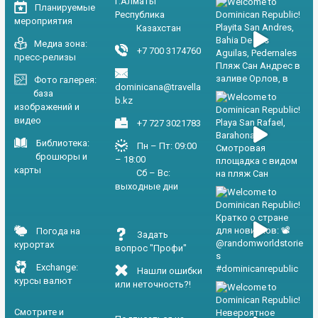
г.Алматы
Планируемые
Республика
мероприятия
Казахстан
Медиа зона:
+7 700 3174760
пресс-релизы
Фото галерея:
dominicana@travella
база
b.kz
изображений и
видео
+7 727 3021783
Библиотека:
Пн – Пт: 09:00
брошюры и
– 18:00
карты
Сб – Вс:
выходные дни
Погода на
Задать
курортах
вопрос "Профи"
Exchange:
Нашли ошибки
курсы валют
или неточность?!
Смотрите и