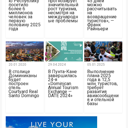
ю Республику
прогнозирует
45 дней
посетило
значительный
можно
более 6
рост туризма,
рассчитывать
миллионов
несмотря на
на
человек за
международн
возвращение
первую
ые проблемы
туристов», —
половину 2025
Франк
года
Райньери
20.01.2020
29.04.2024
05.01.2025
В столице
В Пунта-Кане
Выполнение
Доминиканы
завершилась
плана 2025
будет
24-я
года в 12,5
построен
«Dominican
млн. туристов,
отель
Annual Tourism
требует
Courtyard Real
Exchange —
развития
Santo Domingo
DATE 2024»
авиасообщени
я и отельной
базы