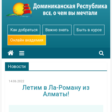
Skip
to
content
Go
Как добраться
Важно знать
Быть в курсе
Dominicana
Онлайн академия
Новости
14.06.2022
Летим в Ла-Роману из
Алматы!