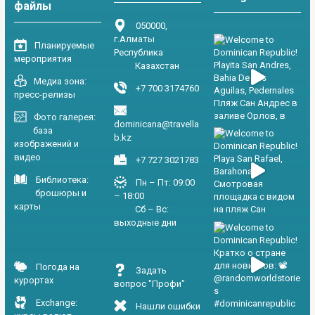
файлы
050000,
г.Алматы
Планируемые
Республика
мероприятия
Казахстан
Медиа зона:
+7 700 3174760
пресс-релизы
Фото галерея:
dominicana@travella
база
b.kz
изображений и
видео
+7 727 3021783
Библиотека:
Пн – Пт: 09:00
брошюры и
– 18:00
карты
Сб – Вс:
выходные дни
Погода на
Задать
курортах
вопрос "Профи"
Exchange:
Нашли ошибки