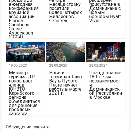
прошла 28
четыре
расширяет
ежегодная
месяца страну
присутствие в
конференция
посетили
Доминикане с
круизной
более четырех
новым
ассоциации
миллионов
брендом Hyatt
Florida
человек
Vivid
Caribbean
Cruise
Association
(FCCA)
19.05.2023
28.08.2020
28.02.2024
Министр
Новый
Празднование
туризма ДР
терминал Taino
180-летия
призывает
Bay в Пуэрто-
независимост
членов
Плате начнет
и
ЮНВТО
работу в марте
Доминиканск
Карибского
2021 г.
ой Республики
региона
в Москве
объединиться
для решения
проблемы
саргасса
Обсуждение закрыто.