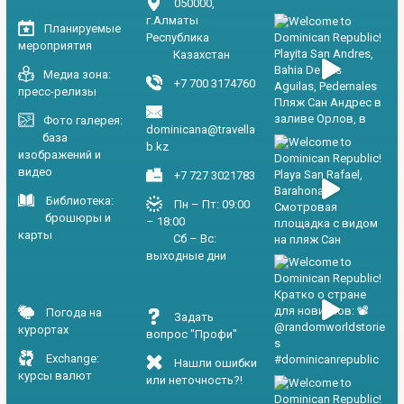
050000,
г.Алматы
Планируемые
Республика
мероприятия
Казахстан
Медиа зона:
+7 700 3174760
пресс-релизы
Фото галерея:
dominicana@travella
база
b.kz
изображений и
видео
+7 727 3021783
Библиотека:
Пн – Пт: 09:00
брошюры и
– 18:00
карты
Сб – Вс:
выходные дни
Погода на
Задать
курортах
вопрос "Профи"
Exchange:
Нашли ошибки
курсы валют
или неточность?!