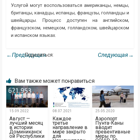
Услугой могут воспользоваться американцы, немцы,
британцы, канадцы, испанцы, французы, голландцы и
швейцарцы. Процесс доступен на английском,
французском, немецком, голландском, швейцарском
и испанском языках.
←Предыдущая
Следующая→
Поделиться:
Вам также может понравиться
15.09.2022
08.07.2021
25.05.2020
Август —
Каждое
Аэропорт
лучший месяц
третье
Пунта-Каны
в истории
направление в
вводит
Доминиканск
мире закрыто
превентивные
ой Республики
для
меры по