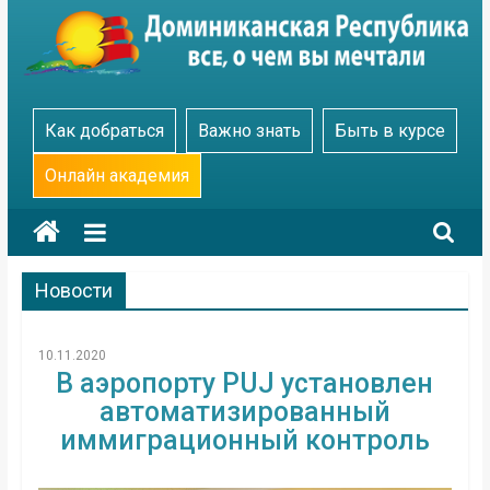
Skip
to
content
Go
Как добраться
Важно знать
Быть в курсе
Dominicana
Онлайн академия
Новости
10.11.2020
В аэропорту PUJ установлен
автоматизированный
иммиграционный контроль