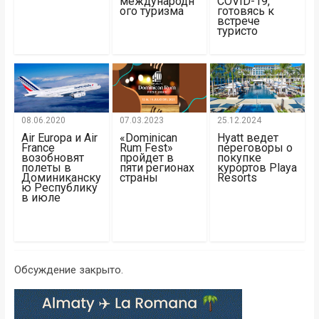
международн
COVID-19,
ого туризма
готовясь к
встрече
туристо
08.06.2020
07.03.2023
25.12.2024
Air Europa и Air
«Dominican
Hyatt ведет
France
Rum Fest»
переговоры о
возобновят
пройдет в
покупке
полеты в
пяти регионах
курортов Playa
Доминиканску
страны
Resorts
ю Республику
в июле
Обсуждение закрыто.