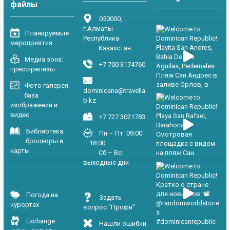
файлы
050000,
г.Алматы
Планируемые
Республика
мероприятия
Казахстан
Медиа зона:
+7 700 3174760
пресс-релизы
Фото галерея:
dominicana@travella
база
b.kz
изображений и
видео
+7 727 3021783
Библиотека:
Пн – Пт: 09:00
брошюры и
– 18:00
карты
Сб – Вс:
выходные дни
Погода на
Задать
курортах
вопрос "Профи"
Exchange:
Нашли ошибки