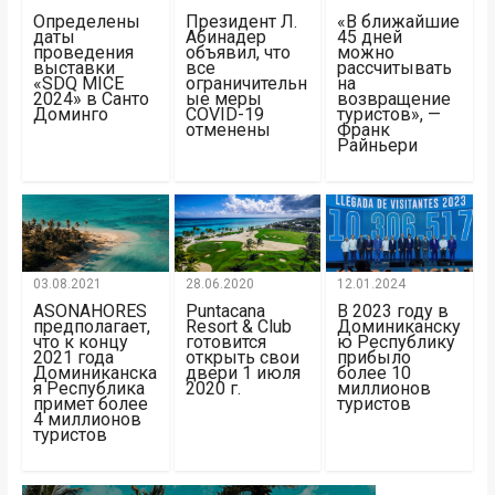
Определены
Президент Л.
«В ближайшие
даты
Абинадер
45 дней
проведения
объявил, что
можно
выставки
все
рассчитывать
«SDQ MICE
ограничительн
на
2024» в Санто
ые меры
возвращение
Доминго
COVID-19
туристов», —
отменены
Франк
Райньери
03.08.2021
28.06.2020
12.01.2024
ASONAHORES
Puntacana
В 2023 году в
предполагает,
Resort & Club
Доминиканску
что к концу
готовится
ю Республику
2021 года
открыть свои
прибыло
Доминиканска
двери 1 июля
более 10
я Республика
2020 г.
миллионов
примет более
туристов
4 миллионов
туристов