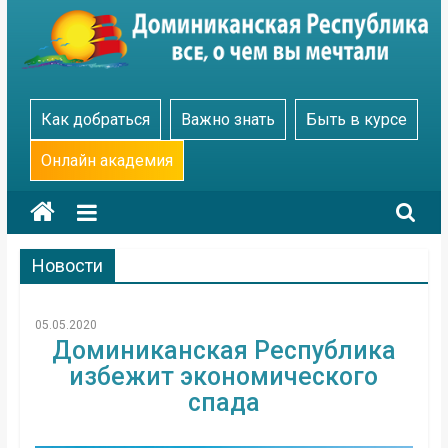
Skip
to
content
Go
Как добраться
Важно знать
Быть в курсе
Dominicana
Онлайн академия
Новости
05.05.2020
Доминиканская Республика
избежит экономического
спада