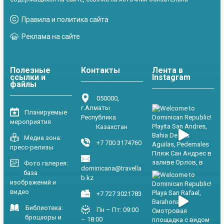
Правила и политика сайта
Реклама на сайте
Полезные
Контакты
Лента в
ссылки и
Instagram
файлы
050000,
г.Алматы
Планируемые
Республика
мероприятия
Казахстан
Медиа зона:
+7 700 3174760
пресс-релизы
Фото галерея:
dominicana@travella
база
b.kz
изображений и
видео
+7 727 3021783
Библиотека:
Пн – Пт: 09:00
брошюры и
– 18:00