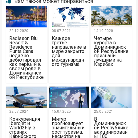
Вам также может понравиться
22.12.2020
08.07.2021
14.10.2020
Radisson Blu
Каждое
Четыре
Resort &
третье
курорта в
Residence
направление в
Доминиканск
Punta Cana
мире закрыто
ой Республике
недавно
для
признаны
дебютировал
международн
лучшими на
как первый в
ого туризма
Карибах
своем роде в
Доминиканск
ой Республике
22.07.2024
15.07.2025
25.05.2021
Конкуренция
Митур
В
Iberojet и
прогнозирует
Доминиканск
World2Fly в
значительный
ой Республике
странах
рост туризма,
вакцинирован
Карибского
несмотря на
ы 100