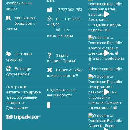
b.kz
изображений и
видео
+7 727 3021783
Библиотека:
Пн – Пт: 09:00
брошюры и
– 18:00
карты
Сб – Вс:
выходные дни
Погода на
Задать
курортах
вопрос "Профи"
Exchange:
Нашли ошибки
курсы валют
или неточность?!
Смотрите и
Подписаться на
читайте, что другие
наши новости
путешественники
говорят о
Доминикане: