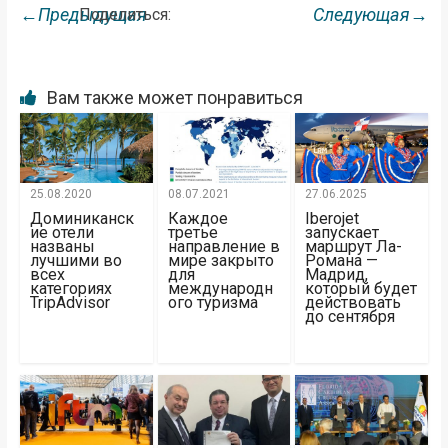
←Предыдущая
Следующая→
Поделиться:
Вам также может понравиться
25.08.2020
08.07.2021
27.06.2025
Доминиканск
Каждое
Iberojet
ие отели
третье
запускает
названы
направление в
маршрут Ла-
лучшими во
мире закрыто
Романа —
всех
для
Мадрид,
категориях
международн
который будет
TripAdvisor
ого туризма
действовать
до сентября