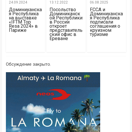
24.09.2024
13.12.2022
06.08.2025
Доминиканска
Посольство
FCCA и
я Республика
Доминиканск
Доминиканска
на выставке
ой Республики
я Республика
«IFTM Top
в России
подписали
Resa 2024» в
откроет
соглашения о
Париже
представитель
круизном
ский офис в
туризме
Ереване
Обсуждение закрыто.