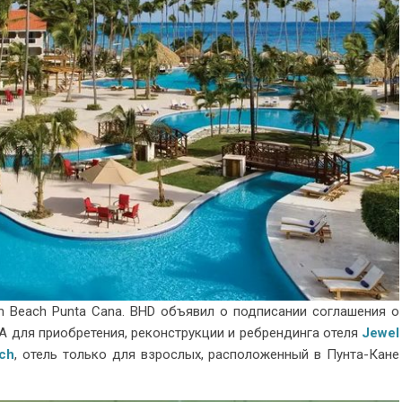
m Beach Punta Cana. BHD объявил о подписании соглашения о
А для приобретения, реконструкции и ребрендинга отеля
Jewel
ach
, отель только для взрослых, расположенный в Пунта-Кане