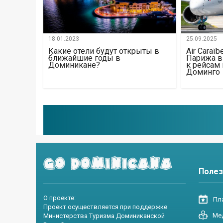
18.01.2023
25.09.2025
Какие отели будут открыты в
Air Caraï
ближайшие годы в
Парижа в
Доминикане?
к рейсам 
Доминго
Полез
О проекте:
Пла
Проект осуществляется при поддержке
Ме
Министерства Туризма Доминиканской