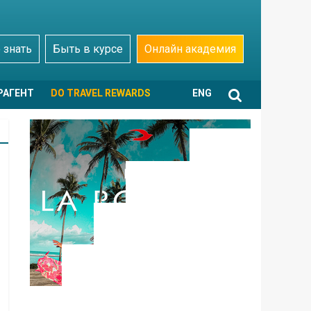
 знать
Быть в курсе
Онлайн академия
РАГЕНТ
DO TRAVEL REWARDS
ENG