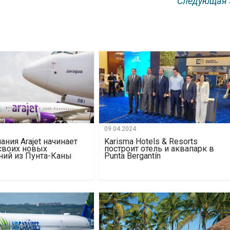
Следующа
09.04.2024
ния Arajet начинает
Karisma Hotels & Resorts
своих новых
построит отель и аквапарк в
ний из Пунта-Каны
Punta Bergantín