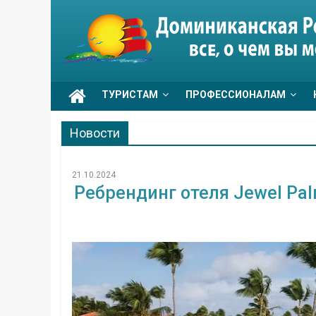
Skip
to
Go
content
Dominicana
ТУРИСТАМ
ПРОФЕССИОНАЛАМ
Новости
21.10.2024
Ребрендинг отеля Jewel Palm