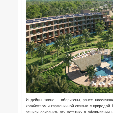
Индейцы таино – аборигены, ранее населявш
хозяйством и гармоничной связью с природой. 
решили сохранить эту эстетику в оформлении 