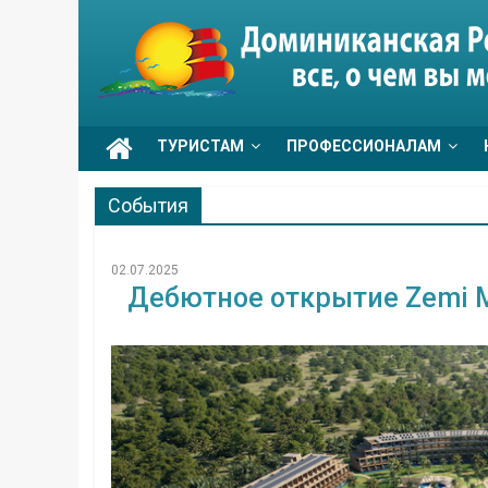
Skip
to
Go
content
Dominicana
ТУРИСТАМ
ПРОФЕССИОНАЛАМ
События
02.07.2025
Дебютное открытие Zemi Mic