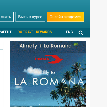
 знать
Быть в курсе
Онлайн академия
РАГЕНТ
DO TRAVEL REWARDS
ENG