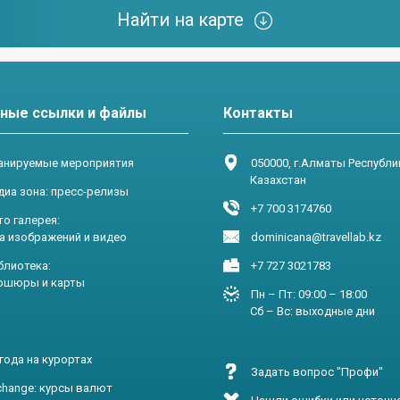
Найти на карте
ные ссылки и файлы
Контакты
нируемые мероприятия
050000, г.Алматы Республи
Казахстан
диа зона: пресс-релизы
+7 700 3174760
о галерея:
зображений и видео
dominicana@travellab.kz
блиотека:
+7 727 3021783
ры и карты
Пн – Пт: 09:00 – 18:00
Сб – Вс: выходные дни
года на курортах
Задать вопрос "Профи"
change: курсы валют