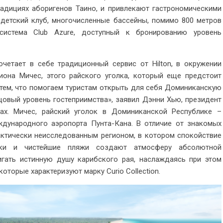
радициях аборигенов Таино, и привлекают гастрономическими
 детский клуб, многочисленные бассейны, помимо 800 метров
система Club Azure, доступный к бронированию уровень
сочетает в себе традиционный сервис от Hilton, в окружении
иона Мичес, этого райского уголка, который еще предстоит
тем, что помогаем туристам открыть для себя Доминиканскую
цовый уровень гостеприимства», заявил Дэнни Хью, президент
бах. Мичес, райский уголок в Доминиканской Республике –
дународного аэропорта Пунта-Кана. В отличие от знакомых
актически неисследованным регионом, в котором спокойствие
ики и чистейшие пляжи создают атмосферу абсолютной
игать истинную душу карибского рая, наслаждаясь при этом
оторые характеризуют марку Curio Collection.