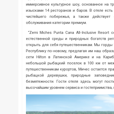
иммерсивное культурное шоу, основанное на т
изысками 14 ресторанов и баров. В отеле есть
чистейшего побережья, а также действует 
обслуживания категории премиум.
“Zemi Miches Punta Cana All-Inclusive Resort 
естественной среды и природных богатств рег
открыть для себя путешественникам. Мы горды 
Республику по-новому, предлагая им наш образ
сети Hilton в Латинской Америке и на Кари
небольшой рыбацкий поселок в 100 км от меж
путешественникам курортов, Мичес остается пр
рыбацкой деревушки, природные заповедн
безмятежности. Гости отеля здесь могут пост
высочайшим уровнем сервиса и гостеприимства, к