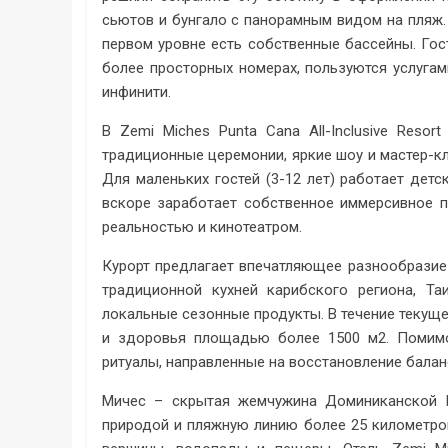
сьютов и бунгало с панорамным видом на пляж.
первом уровне есть собственные бассейны. Гос
более просторных номерах, пользуются услуга
инфинити.
В Zemi Miches Punta Cana All-Inclusive Reso
традиционные церемонии, яркие шоу и мастер-кл
Для маленьких гостей (3-12 лет) работает детс
вскоре заработает собственное иммерсивное пр
реальностью и кинотеатром.
Курорт предлагает впечатляющее разнообразие
традиционной кухней карибского региона, Т
локальные сезонные продукты. В течение текуще
и здоровья площадью более 1500 м2. Помимо
ритуалы, направленные на восстановление баланс
Мичес – скрытая жемчужина Доминиканской Р
природой и пляжную линию более 25 километров,