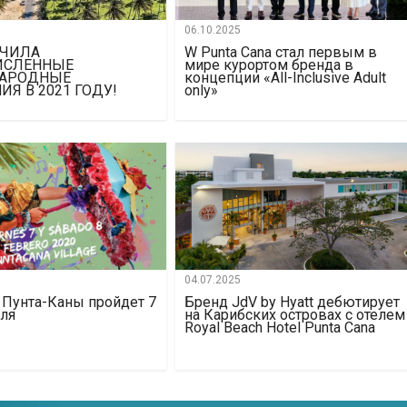
06.10.2025
УЧИЛА
W Punta Cana стал первым в
ИСЛЕННЫЕ
мире курортом бренда в
АРОДНЫЕ
концепции «All-Inclusive Adult
Я В 2021 ГОДУ!
only»
04.07.2025
 Пунта-Каны пройдет 7
Бренд JdV by Hyatt дебютирует
аля
на Карибских островах с отелем
Royal Beach Hotel Punta Cana