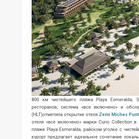
800 км чистейшего пляжа Playa Esmeralda, 
ресторанов, система «все включено» и обслу
(HLT)отметила открытие отеля
Zemi Miches Punta
отеля «все включено» марки Curio Collection
пляже Playa Esmeralda, райском уголке с чист
курорт предлагает идеальное сочетание локаль