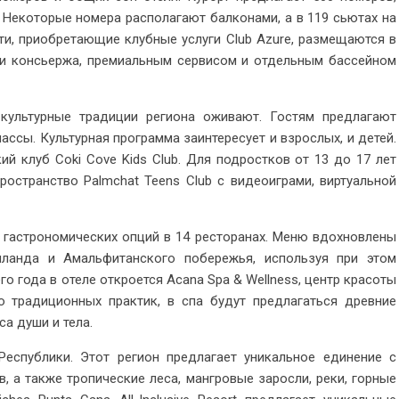
 Некоторые номера располагают балконами, а в 119 сьютах на
ти, приобретающие клубные услуги Club Azure, размещаются в
ми консьержа, премиальным сервисом и отдельным бассейном
rt культурные традиции региона оживают. Гостям предлагают
ассы. Культурная программа заинтересует и взрослых, и детей.
кий клуб Coki Cove Kids Club. Для подростков от 13 до 17 лет
остранство Palmchat Teens Club с видеоиграми, виртуальной
 гастрономических опций в 14 ресторанах. Меню вдохновлены
аиланда и Амальфитанского побережья, используя при этом
го года в отеле откроется
Acana Spa & Wellness, центр красоты
 традиционных практик, в спа будут предлагаться древние
а души и тела.
еспублики. Этот регион предлагает уникальное единение с
 а также тропические леса, мангровые заросли, реки, горные