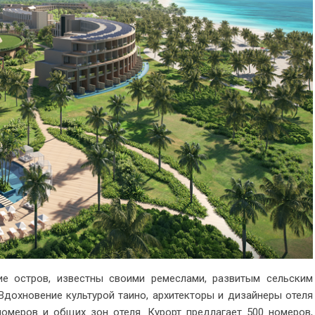
ие остров, известны своими ремеслами, развитым сельским
Вдохновение культурой таино, архитекторы и дизайнеры отеля
номеров и общих зон отеля. Курорт предлагает 500 номеров,