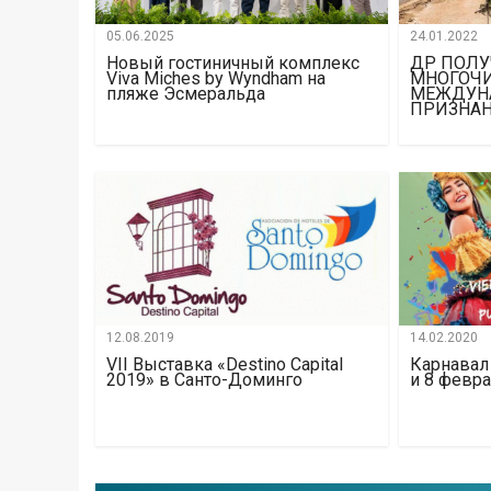
05.06.2025
24.01.2022
Новый гостиничный комплекс
ДР ПОЛ
Viva Miches by Wyndham на
МНОГОЧ
пляже Эсмеральда
МЕЖДУН
ПРИЗНАНИ
12.08.2019
14.02.2020
VII Выставка «Destino Capital
Карнавал
2019» в Санто-Доминго
и 8 февр