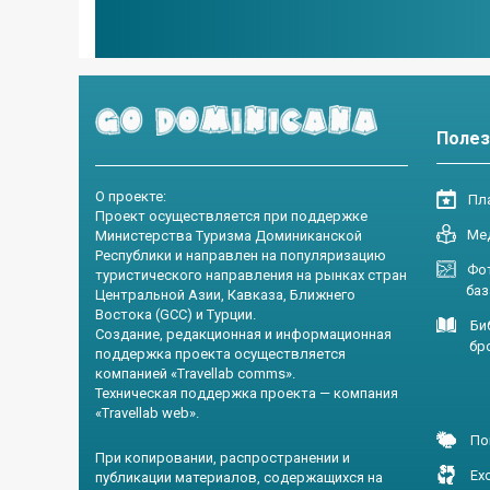
Полез
О проекте:
Пла
Проект осуществляется при поддержке
Ме
Министерства Туризма Доминиканской
Республики и направлен на популяризацию
Фот
туристического направления на рынках стран
база и
Центральной Азии, Кавказа, Ближнего
Востока (GCC) и Турции.
Би
Создание, редакционная и информационная
брошю
поддержка проекта осуществляется
компанией «Travellab comms».
Техническая поддержка проекта — компания
«Travellab web».
По
При копировании, распространении и
Ex
публикации материалов, содержащихся на