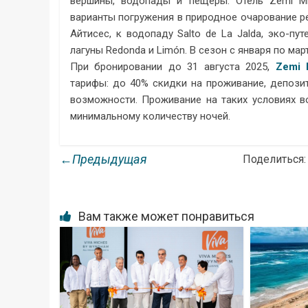
вершины, водопады и пещеры. Отель Zemi Mich
варианты погружения в природное очарование р
Айтисес, к водопаду Salto de La Jalda, эко-п
лагуны Redonda и Limón. В сезон с января по ма
При бронировании до 31 августа 2025,
Zemi 
тарифы: до 40% скидки на проживание, депози
возможности. Проживание на таких условиях в
минимальному количеству ночей.
←Предыдущая
Поделиться:
Вам также может понравиться