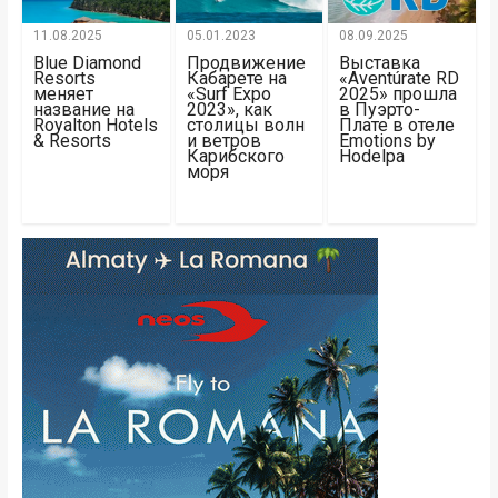
11.08.2025
05.01.2023
08.09.2025
Blue Diamond
Продвижение
Выставка
Resorts
Кабарете на
«Aventúrate RD
меняет
«Surf Expo
2025» прошла
название на
2023», как
в Пуэрто-
Royalton Hotels
столицы волн
Плате в отеле
& Resorts
и ветров
Emotions by
Карибского
Hodelpa
моря