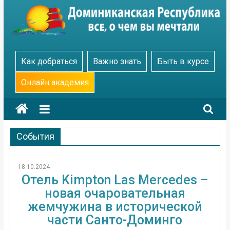
Skip
to
content
Go
Как добраться
Важно знать
Быть в курсе
Dominicana
Онлайн академия
События
18.10.2024
Отель Kimpton Las Mercedes –
новая очаровательная
жемчужина в исторической
части Санто-Доминго