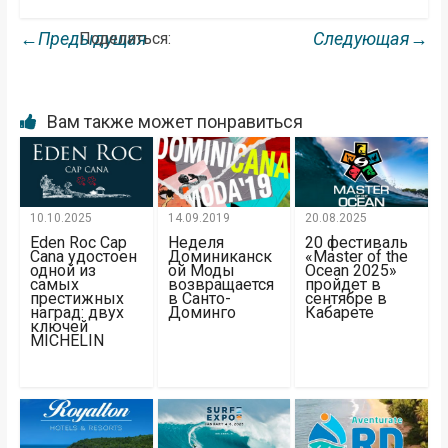
←Предыдущая
Следующая→
Поделиться:
Вам также может понравиться
10.10.2025
14.09.2019
20.08.2025
Eden Roc Cap
Неделя
20 фестиваль
Cana удостоен
Доминиканск
«Master of the
одной из
ой Моды
Ocean 2025»
самых
возвращается
пройдет в
престижных
в Санто-
сентябре в
наград: двух
Доминго
Кабарете
ключей
MICHELIN