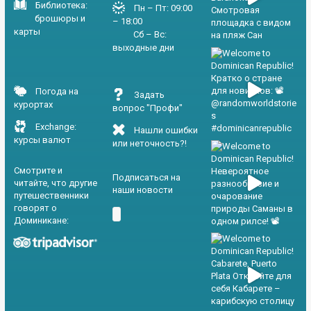
Библиотека:
Пн – Пт: 09:00
брошюры и
– 18:00
карты
Сб – Вс:
выходные дни
Погода на
Задать
курортах
вопрос "Профи"
Exchange:
Нашли ошибки
курсы валют
или неточность?!
Смотрите и
Подписаться на
читайте, что другие
наши новости
путешественники
говорят о
Доминикане: