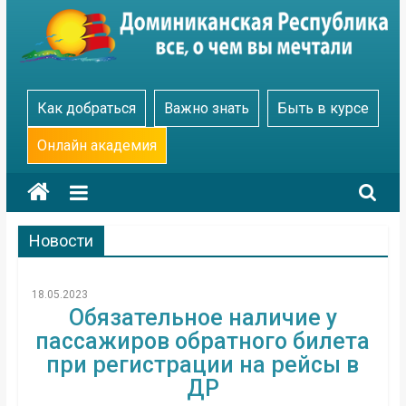
Skip
to
content
Go
Как добраться
Важно знать
Быть в курсе
Dominicana
Онлайн академия
Новости
18.05.2023
Обязательное наличие у
пассажиров обратного билета
при регистрации на рейсы в
ДР