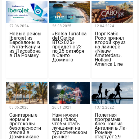
27.06.2024
26.08.2025
12.04.2024
Новые рейсы
«Bolsa Turística
Порт Кабо
Iberojet из
del Caribe
Рохо принял
Барселоны в
BTC2025»
второй круиз
Пунта-Кану и
пройдет с 23
на лайнере
из Лиссабона
по 25 октября
«Nieuw
в Ла Роману
в Санто
Amsterdan»,
Доминго
Holland
America Line
08.06.2020
26.01.2021
13.12.2022
Санитарные
Нам нужен
Полетная
нормы и
ваш голос,
программа
протоколы
чтобы стать
Anex Tour из
безопасности
лучшими на
Анталии в Ла-
отелей в
туристическом
Роману
Доминикане
рынке!
стартует 29