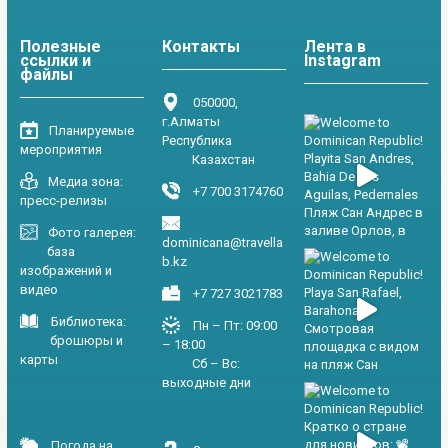
Полезные
Контакты
Лента в
ссылки и
Instagram
файлы
050000,
г.Алматы
Планируемые
Республика
мероприятия
Казахстан
Медиа зона:
+7 700 3174760
пресс-релизы
Фото галерея:
dominicana@travella
база
b.kz
изображений и
видео
+7 727 3021783
Библиотека:
Пн – Пт: 09:00
брошюры и
– 18:00
карты
Сб – Вс:
выходные дни
Погода на