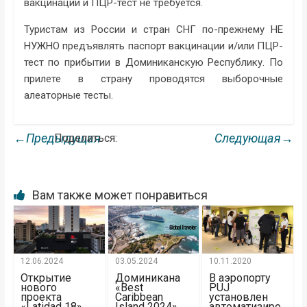
вакцинации и ПЦР-тест не требуется.
Туристам из России и стран СНГ по-прежнему НЕ
НУЖНО предъявлять паспорт вакцинации и/или ПЦР-
тест по прибытии в Доминиканскую Республику. По
прилете в страну проводятся выборочные
алеаторные тесты.
←Предыдущая
Следующая→
Поделиться:
Вам также может понравиться
12.06.2024
03.05.2024
10.11.2020
Открытие
Доминикана
В аэропорту
нового
«Best
PUJ
проекта
Caribbean
установлен
«Latidad 18»,
Island 2024»
автоматизиро