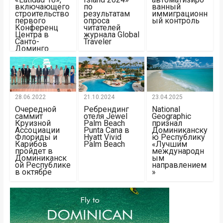
включающего
по
ванный
строительство
результатам
иммиграционн
первого
опроса
ый контроль
Конференц
читателей
Центра в
журнала Global
Санто-
Traveler
Доминго
28.06.2022
21.10.2024
23.04.2025
Очередной
Ребрендинг
National
саммит
отеля Jewel
Geographic
Круизной
Palm Beach
признал
Ассоциации
Punta Cana в
Доминиканску
Флориды и
Hyatt Vivid
ю Республику
Карибов
Palm Beach
«Лучшим
пройдет в
международн
Доминиканск
ым
ой Республике
направлением
в октябре
»