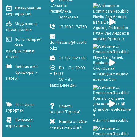
г.Алматы
Планируемые
Республика
мероприятия
Казахстан
Медиа зона:
+7 700 3174760
пресс-релизы
Фото галерея:
dominicana@travella
база
b.kz
изображений и
видео
+7 727 3021783
Библиотека:
Пн – Пт: 09:00
брошюры и
– 18:00
карты
Сб – Вс:
выходные дни
Погода на
Задать
курортах
вопрос "Профи"
Exchange:
Нашли ошибки
курсы валют
или неточность?!