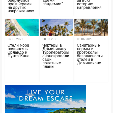
обернулась
время
за всю
премьерами
пандемии”
историю
на других
направления
направлениях
05.09.2022
18.08.2021
08.06.2020
Отели Nobu
Чартеры в
Санитарные
появятся в
Доминикану:
нормы и
Орландо и
Туроператоры
протоколы
Пунта-Кане
анонсировали
безопасности
свои
отелей в
полетные
Доминикане
планы