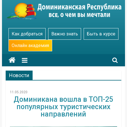
Skip
to
content
Go
Как добраться
Важно знать
Быть в курсе
Dominicana
Онлайн академия
Новости
11.05.2020
Доминикана вошла в ТОП-25
популярных туристических
направлений