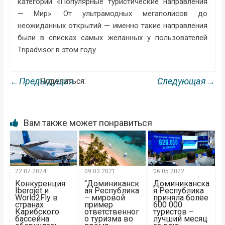
категории «Популярные туристические направления
— Мир». От ультрамодных мегаполисов до
неожиданных открытий — именно такие направления
были в списках самых желанных у пользователей
Tripadvisor в этом году.
←Предыдущая
Следующая→
Поделиться:
Вам также может понравиться
22.07.2024
09.03.2021
06.05.2022
Конкуренция
“Доминиканск
Доминиканска
Iberojet и
ая Республика
я Республика
World2Fly в
– мировой
приняла более
странах
пример
600 000
Карибского
ответственног
туристов –
бассейна
о туризма во
лучший месяц