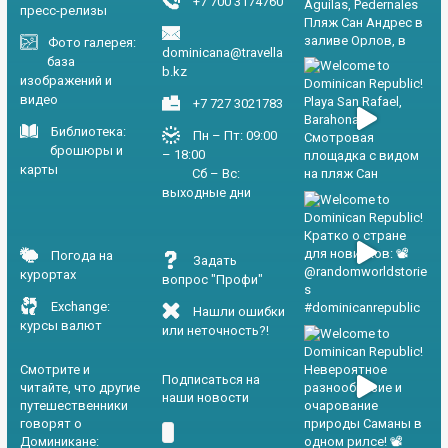
+7 700 3174760
пресс-релизы
Фото галерея:
dominicana@travella
база
b.kz
изображений и
видео
+7 727 3021783
Библиотека:
Пн – Пт: 09:00
брошюры и
– 18:00
карты
Сб – Вс:
выходные дни
Погода на
Задать
курортах
вопрос "Профи"
Exchange:
Нашли ошибки
курсы валют
или неточность?!
Смотрите и
Подписаться на
читайте, что другие
наши новости
путешественники
говорят о
Доминикане: