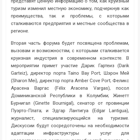
представят ценную информацию о том, как круизный
туризм изменил местную экономику, подчеркнув как
преимущества, так и проблемы, с которыми
сталкиваются предприятия и местные сообщества в
регионе.
Вторая часть форума будет посвящена проблемам,
вызовам и возможностям, с которыми сталкивается
круизная индустрия в современном контексте. В
мероприятии примет участие Дарик Гартеиз (Darik
Garteiz), директор порта Taino Bay Port; Шэрон Мей
(Sharon Mei), директор порта Amber Cove Port; Феликс
Арасена Варгас (Félix Aracena Vargas), посол
Доминиканской Республики в Колумбии; Жинетт
Бурнигал (Ginette Bournigal), сенатор от провинции
Пуэрто-Плата; и Эдгар Лантигуа (Edgar Lantigua),
журналист, специализирующийся на туризме.
Дискуссии будут сосредоточены на необходимости
адаптации инфраструктуры и услуг для