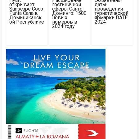
Hyatt
Расширение
Объявлены
открывает
гостиничной
даты
Sunscape Coco
сферы Санто-
проведения
Punta Cana в
Доминго: 1500
туристической
Доминиканск
новых
ярмарки DATE
ой Республике
номеров в
2024
2024 году