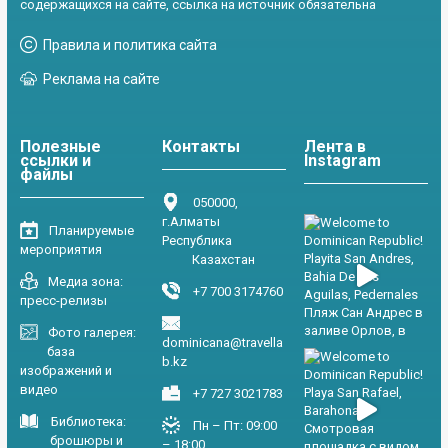
содержащихся на сайте, ссылка на источник обязательна
Правила и политика сайта
Реклама на сайте
Полезные
Контакты
Лента в
ссылки и
Instagram
файлы
050000,
г.Алматы
Планируемые
Республика
мероприятия
Казахстан
Медиа зона:
+7 700 3174760
пресс-релизы
Фото галерея:
dominicana@travella
база
b.kz
изображений и
видео
+7 727 3021783
Библиотека:
Пн – Пт: 09:00
брошюры и
– 18:00