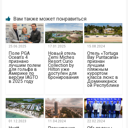
Вам также может понравиться
25.06.2025
17.01.2025
15.08.2024
Поле PGA
Новый отель
Отель «Tortuga
Ocean’s 4
Zemi Miches
Bay Puntacana»
признано
Resort Curio
признан
лучшим полем
Collection by
лучшим
для гольфа в
Hilton уже
пляжным
Америке по
доступен для
курортом
версии IAGTO
бронирования
класса люкс в
в 2025 году
Доминиканск
ой Республике
01.12.2023
11.04.2024
22.02.2024