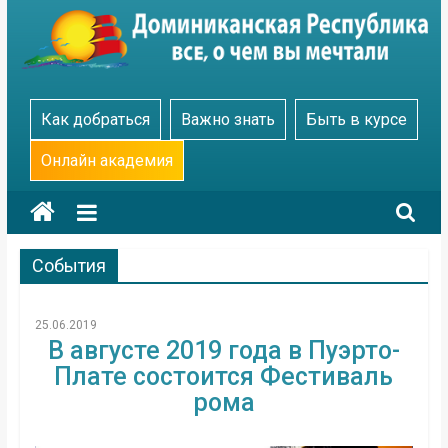
Skip
to
content
Go
Как добраться
Важно знать
Быть в курсе
Dominicana
Онлайн академия
События
25.06.2019
В августе 2019 года в Пуэрто-
Плате состоится Фестиваль
рома