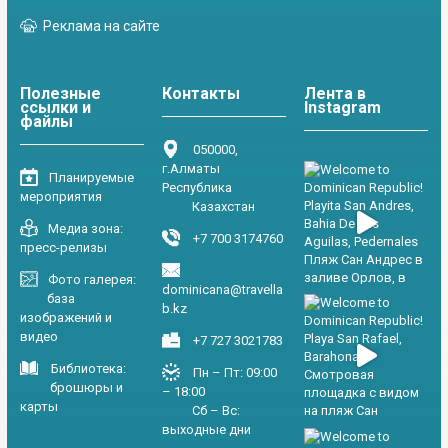
Реклама на сайте
Полезные
Контакты
Лента в
ссылки и
Instagram
файлы
050000,
г.Алматы
Планируемые
Республика
мероприятия
Казахстан
Медиа зона:
+7 700 3174760
пресс-релизы
Фото галерея:
dominicana@travella
база
b.kz
изображений и
видео
+7 727 3021783
Библиотека:
Пн – Пт: 09:00
брошюры и
– 18:00
карты
Сб – Вс:
выходные дни