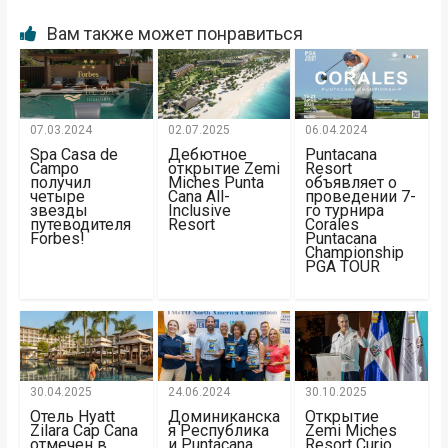
Вам также может понравиться
07.03.2024
02.07.2025
06.04.2024
Spa Casa de
Дебютное
Puntacana
Campo
открытие Zemi
Resort
получил
Miches Punta
объявляет о
четыре
Cana All-
проведении 7-
звезды
Inclusive
го турнира
путеводителя
Resort
Corales
Forbes!
Puntacana
Championship
PGA TOUR
30.04.2025
24.06.2024
30.10.2025
Отель Hyatt
Доминиканска
Открытие
Zilara Cap Cana
я Республика
Zemi Miches
отмечен в
и Puntacana
Resort Curio