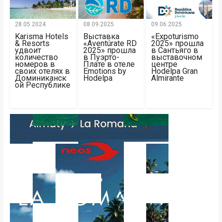
28.05.2024
08.09.2025
09.06.2025
Karisma Hotels
Выставка
«Expoturismo
& Resorts
«Aventúrate RD
2025» прошла
удвоит
2025» прошла
в Сантьяго в
количество
в Пуэрто-
выставочном
номеров в
Плате в отеле
центре
своих отелях в
Emotions by
Hodelpa Gran
Доминиканск
Hodelpa
Almirante
ой Республике