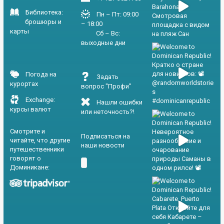
Библиотека:
Пн – Пт: 09:00
брошюры и
– 18:00
карты
Сб – Вс:
выходные дни
Погода на
Задать
курортах
вопрос "Профи"
Exchange:
Нашли ошибки
курсы валют
или неточность?!
Смотрите и
Подписаться на
читайте, что другие
наши новости
путешественники
говорят о
Доминикане: