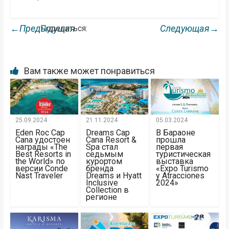
←Предыдущая
Следующая→
Поделиться:
Вам также может понравиться
25.09.2024
21.11.2024
05.03.2024
Eden Roc Cap
Dreams Cap
В Бараоне
Cana удостоен
Cana Resort &
прошла
награды «The
Spa стал
первая
Best Resorts in
седьмым
туристическая
the World» по
курортом
выставка
версии Conde
бренда
«Expo Turismo
Nast Traveler
Dreams и Hyatt
y Atracciones
Inclusive
2024»
Collection в
регионе