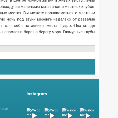
ись, в центре ночной жизни и живых выступлений
всюду: из маленьких магазинов и местных клубов.
нных местах. Вы можете познакомиться с местным
ую ночь под звуки меренге недалеко от развалин
те для себя потаенные места Пуэрто-Платы, где
 напролет в баре на берегу моря. Гламурные клубы
Instagram
khstan