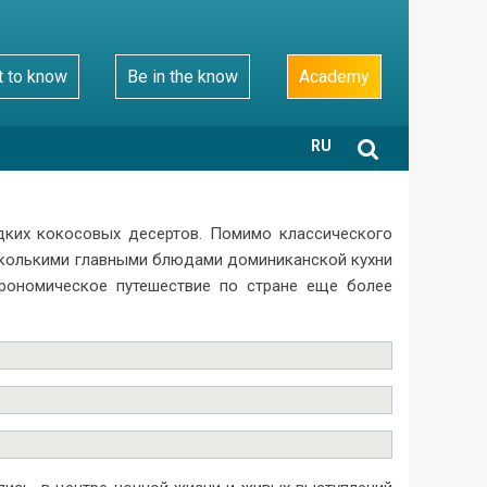
t to know
Be in the know
Academy
RU
дких кокосовых десертов. Помимо классического
есколькими главными блюдами доминиканской кухни
трономическое путешествие по стране еще более