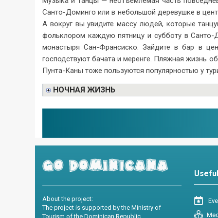
Музыка и танцы — неотъемлемая часть повседнев
Санто-Доминго или в небольшой деревушке в цент
А вокруг вы увидите массу людей, которые танц
фольклором каждую пятницу и субботу в Санто-Д
монастыря Сан-Франсиско. Зайдите в бар в цен
господствуют бачата и меренге. Пляжная жизнь об
Пунта-Каны тоже пользуются популярностью у тур
НОЧНАЯ ЖИЗНЬ
Useful
About the project:
Even
The project is supported by the Ministry of
Med
Tourism of the Dominican Republic