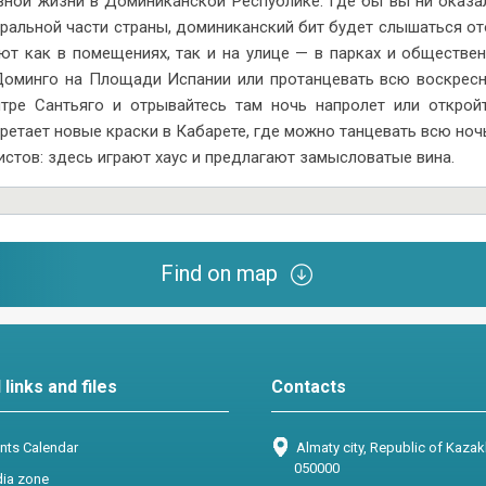
ной жизни в Доминиканской Республике. Где бы вы ни оказал
ральной части страны, доминиканский бит будет слышаться ото
уют как в помещениях, так и на улице — в парках и обществе
оминго на Площади Испании или протанцевать всю воскресн
тре Сантьяго и отрывайтесь там ночь напролет или открой
ретает новые краски в Кабарете, где можно танцевать всю ночь
истов: здесь играют хаус и предлагают замысловатые вина.
Find on map
 links and files
Contacts
ts Calendar
Almaty city, Republic of Kaza
050000
ia zone