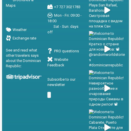
Maps
+7 727 3021783
Mon - Fri: 09:00 -
18:00
Sat - Sun: days
Weather
off
Exchange rate
See and read what
PRO questions
other travelers says
Website
about the Dominican
Feedback
Republic:
Subscribe to our
newsletter