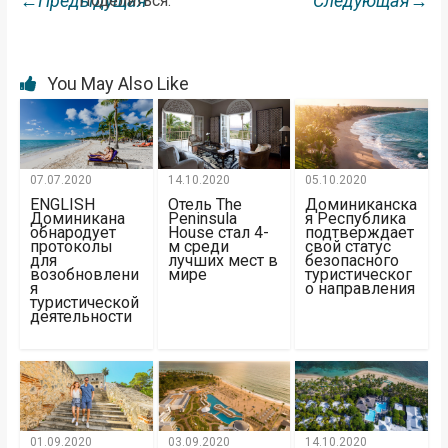
←Предыдущая
Следующая→
Поделиться:
You May Also Like
07.07.2020
14.10.2020
05.10.2020
ENGLISH
Отель The
Доминиканска
Доминикана
Peninsula
я Республика
обнародует
House стал 4-
подтверждает
протоколы
м среди
свой статус
для
лучших мест в
безопасного
возобновлени
мире
туристическог
я
о направления
туристической
деятельности
01.09.2020
03.09.2020
14.10.2020