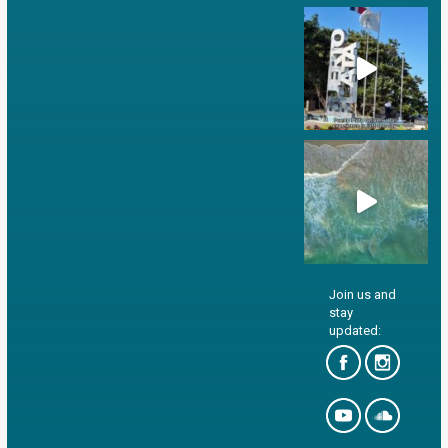
Join us and
stay
updated: