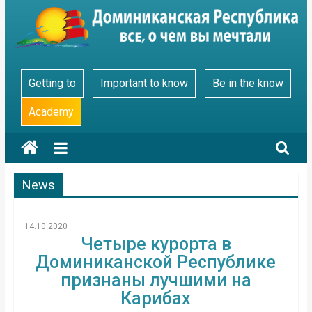
Skip
to
content
Go
Getting to
Important to know
Be in the know
Dominicana
Academy
News
14.10.2020
Четыре курорта в
Доминиканской Республике
признаны лучшими на
Карибах